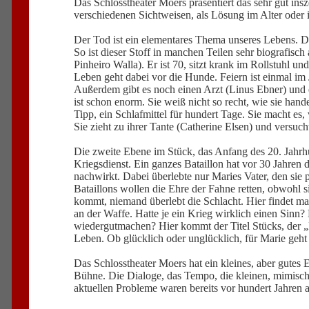
Das Schlosstheater Moers präsentiert das sehr gut in
verschiedenen Sichtweisen, als Lösung im Alter oder 
Der Tod ist ein elementares Thema unseres Lebens. Da
So ist dieser Stoff in manchen Teilen sehr biografisc
Pinheiro Walla). Er ist 70, sitzt krank im Rollstuhl un
Leben geht dabei vor die Hunde. Feiern ist einmal im Ja
Außerdem gibt es noch einen Arzt (Linus Ebner) und e
ist schon enorm. Sie weiß nicht so recht, wie sie hand
Tipp, ein Schlafmittel für hundert Tage. Sie macht es,
Sie zieht zu ihrer Tante (Catherine Elsen) und versuch
Die zweite Ebene im Stück, das Anfang des 20. Jahrh
Kriegsdienst. Ein ganzes Bataillon hat vor 30 Jahren
nachwirkt. Dabei überlebte nur Maries Vater, den sie 
Bataillons wollen die Ehre der Fahne retten, obwohl
kommt, niemand überlebt die Schlacht. Hier findet m
an der Waffe. Hatte je ein Krieg wirklich einen Sinn?
wiedergutmachen? Hier kommt der Titel Stücks, der „Ru
Leben. Ob glücklich oder unglücklich, für Marie geht
Das Schlosstheater Moers hat ein kleines, aber gutes
Bühne. Die Dialoge, das Tempo, die kleinen, mimisch
aktuellen Probleme waren bereits vor hundert Jahren 