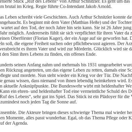
szenierte Stück „Ruf des Lebens“ von Arthur Schnitzler. Es geht um da
im brutal im Krieg. Regie führte Co-Intendant Jakob Arnold.
s Leben schreibt viele Geschichten. Auch Arthur Schnitzler konnte da
h angehaucht. Es beginnt mit dem Vater (Matthias Heße) und der Tochter
d wartet auf den Tod, der noch Jahre hin sein kann. Sie ist 26 Jahre jung 
hr möglich. Andererseits fühlt sie sich verpflichtet für ihren Vater da z
inen Oberförster (Florian Kager), der ein Auge auf sie geworfen hat. D
eln soll, die eigene Freiheit suchen oder pflichtbewusst agieren. Der Arz
 verabreicht es ihrem Vater und wird zur Mörderin. Glücklich wird sie d
t den Sinn ihres Lebens zu finden, ein offenes Ende.
underts seinen Anfang nahm und mehrmals bis 1931 umgearbeitet wurde
 den Rückzug angetreten, um das eigene Leben zu retten, damals eine S
pflegte und mordete. Nun steht wieder ein Krieg vor der Tür. Die Nachf
 sie genau wissen, dass niemand von ihnen lebendig heimkehren wird. 
an aktuelle Anknüpfpunkte. Die Bundeswehr wirbt mit heldenhafter We
 Kann ein ehren- und heldenhafter Tod eine vermeintliche Schuld des D
f des Lebens“, sehr gut ins Spiel. Das Stück ist ein Plädoyer für die 
 zumindest noch jeden Tag die Sonne auf.
 Ensemble. Die Akteure bringen dieses schwierige Thema mal wieder he
en Momente, alles passt wunderbar. Egal, ob das Thema Pflege oder K
auf der Agenda.