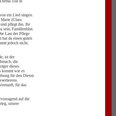
s Thema Tod in
von ein Lied singen.
 Marie (Clara
und pflegt ihn. Ihr
u sein, Familienblut.
ie Last der Pflege
t hat da einen guten
amit jedoch nicht.
, ist der
chmach, die
olger dieses
Es kommt wie es
rbung für den Dienst
esertierens
Vernunft, für das
rvorragend auf die
rieg, unsere