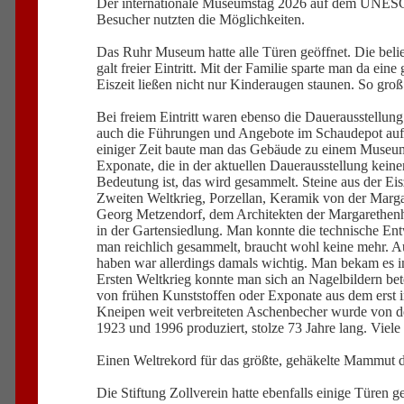
Der internationale Museumstag 2026 auf dem UNESCO
Besucher nutzten die Möglichkeiten.
Das Ruhr Museum hatte alle Türen geöffnet. Die belieb
galt freier Eintritt. Mit der Familie sparte man da 
Eiszeit ließen nicht nur Kinderaugen staunen. So gro
Bei freiem Eintritt waren ebenso die Dauerausstellun
auch die Führungen und Angebote im Schaudepot auf de
einiger Zeit baute man das Gebäude zu einem Museum
Exponate, die in der aktuellen Dauerausstellung keine
Bedeutung ist, das wird gesammelt. Steine aus der E
Zweiten Weltkrieg, Porzellan, Keramik von der Margar
Georg Metzendorf, dem Architekten der Margarethenhö
in der Gartensiedlung. Man konnte die technische E
man reichlich gesammelt, braucht wohl keine mehr. A
haben war allerdings damals wichtig. Man bekam es 
Ersten Weltkrieg konnte man sich an Nagelbildern bete
von frühen Kunststoffen oder Exponate aus dem erst i
Kneipen weit verbreiteten Aschenbecher wurde von de
1923 und 1996 produziert, stolze 73 Jahre lang. Viel
Einen Weltrekord für das größte, gehäkelte Mammut d
Die Stiftung Zollverein hatte ebenfalls einige Türen 