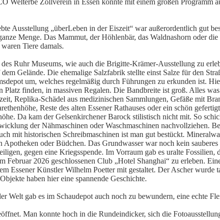
 Welterbe Zollverein in Essen konnte mit einem großen Programm au
te Ausstellung „überLeben in der Eiszeit“ war außerordentlich gut besu
eine ganze Menge. Das Mammut, der Höhlenbär, das Waldnashorn oder die 
ß waren Tiere damals.
g des Ruhr Museums, wie auch die Brigitte-Krämer-Ausstellung zu erle
m Gelände. Die ehemalige Salzfabrik stellte einst Salze für den Stra
sdepot um, welches regelmäßig durch Führungen zu erkunden ist. Hier
n Platz finden, in massiven Regalen. Die Bandbreite ist groß. Alles wa
iszeit, Replika-Schädel aus medizinischen Sammlungen, Gefäße mit Br
ethenhöhe, Reste des alten Essener Rathauses oder ein schön gefertig
he. Da kam der Gelsenkirchener Barock stilistisch nicht mit. So schi
ntwicklung der Nähmaschinen oder Waschmaschinen nachvollziehen. B
uch mit historischen Schreibmaschinen ist man gut bestückt. Mineralw
in Apotheken oder Büdchen. Das Grundwasser war noch kein sauberes 
iligen, gegen eine Kriegsspende. Im Vorraum gab es uralte Fossilien, 
m Februar 2026 geschlossenen Club „Hotel Shanghai“ zu erleben. Einer
m Essener Künstler Wilhelm Poetter mit gestaltet. Der Ascher wurde t
e Objekte haben hier eine spannende Geschichte.
er Welt gab es im Schaudepot auch noch zu bewundern, eine echte Flei
geöffnet. Man konnte hoch in die Rundeindicker, sich die Fotoausstellu