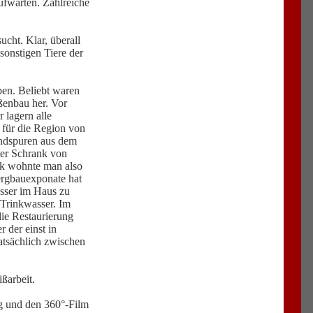
fwarten. Zahlreiche
cht. Klar, überall
sonstigen Tiere der
ben. Beliebt waren
ßenbau her. Vor
 lagern alle
s für die Region von
andspuren aus dem
ter Schrank von
ck wohnte man also
ergbauexponate hat
asser im Haus zu
Trinkwasser. Im
die Restaurierung
 der einst in
atsächlich zwischen
ßarbeit.
ng und den 360°-Film