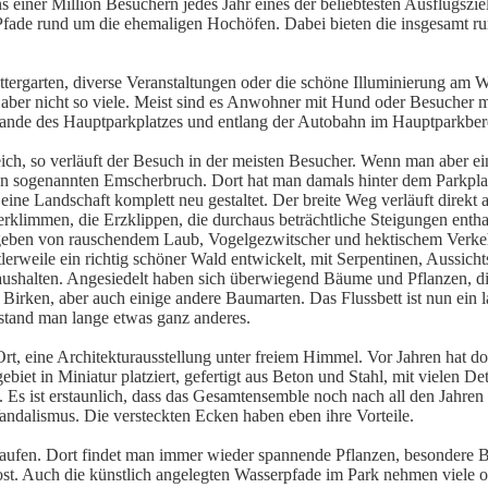
 einer Million Besuchern jedes Jahr eines der beliebtesten Ausflugszie
 Pfade rund um die ehemaligen Hochöfen. Dabei bieten die insgesamt r
ttergarten, diverse Veranstaltungen oder die schöne Illuminierung am 
aber nicht so viele. Meist sind es Anwohner mit Hund oder Besucher m
Rande des Hauptparkplatzes und entlang der Autobahn im Hauptparkber
ch, so verläuft der Besuch in der meisten Besucher. Wenn man aber ei
den sogenannten Emscherbruch. Dort hat man damals hinter dem Parkplat
eine Landschaft komplett neu gestaltet. Der breite Weg verläuft direk
rklimmen, die Erzklippen, die durchaus beträchtliche Steigungen entha
mgeben von rauschendem Laub, Vogelgezwitscher und hektischem Verke
ttlerweile ein richtig schöner Wald entwickelt, mit Serpentinen, Aussich
ushalten. Angesiedelt haben sich überwiegend Bäume und Pflanzen, di
 Birken, aber auch einige andere Baumarten. Das Flussbett ist nun ein
rstand man lange etwas ganz anderes.
, eine Architekturausstellung unter freiem Himmel. Vor Jahren hat dor
et in Miniatur platziert, gefertigt aus Beton und Stahl, mit vielen Deta
Es ist erstaunlich, dass das Gesamtensemble noch nach all den Jahren
ndalismus. Die versteckten Ecken haben eben ihre Vorteile.
aufen. Dort findet man immer wieder spannende Pflanzen, besondere B
t. Auch die künstlich angelegten Wasserpfade im Park nehmen viele of