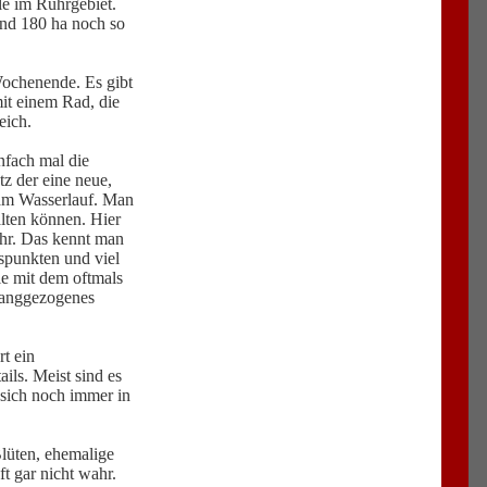
le im Ruhrgebiet.
und 180 ha noch so
Wochenende. Es gibt
it einem Rad, die
eich.
nfach mal die
z der eine neue,
t am Wasserlauf. Man
lten können. Hier
hr. Das kennt man
tspunkten und viel
e mit dem oftmals
 langgezogenes
t ein
ils. Meist sind es
 sich noch immer in
lüten, ehemalige
t gar nicht wahr.