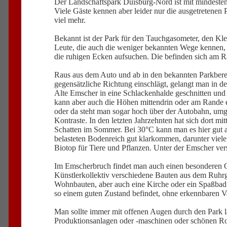
Der Landschaftspark Duisburg-Nord ist mit mindestens
Viele Gäste kennen aber leider nur die ausgetretenen
viel mehr.
Bekannt ist der Park für den Tauchgasometer, den Kle
Leute, die auch die weniger bekannten Wege kennen, 
die ruhigen Ecken aufsuchen. Die befinden sich am 
Raus aus dem Auto und ab in den bekannten Parkberei
gegensätzliche Richtung einschlägt, gelangt man in 
Alte Emscher in eine Schlackenhalde geschnitten und 
kann aber auch die Höhen mittendrin oder am Rande e
oder da steht man sogar hoch über der Autobahn, u
Kontraste. In den letzten Jahrzehnten hat sich dort mi
Schatten im Sommer. Bei 30°C kann man es hier gut a
belasteten Bodenreich gut klarkommen, darunter viele
Biotop für Tiere und Pflanzen. Unter der Emscher ve
Im Emscherbruch findet man auch einen besonderen Ort
Künstlerkollektiv verschiedene Bauten aus dem Ruhrgebi
Wohnbauten, aber auch eine Kirche oder ein Spaßbad. 
so einem guten Zustand befindet, ohne erkennbaren Va
Man sollte immer mit offenen Augen durch den Park l
Produktionsanlagen oder -maschinen oder schönen Ros