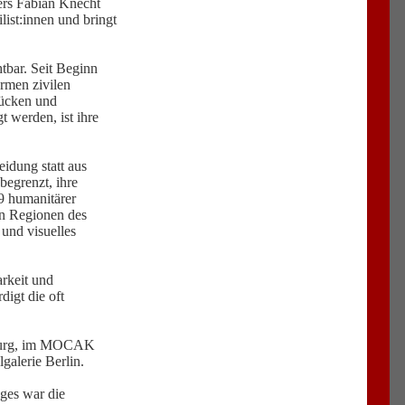
ers Fabian Knecht
ist:innen und bringt
tbar. Seit Beginn
rmen zivilen
rücken und
t werden, ist ihre
idung statt aus
begrenzt, ihre
9 humanitärer
en Regionen des
 und visuelles
arkeit und
digt die oft
lfsburg, im MOCAK
galerie Berlin.
ges war die