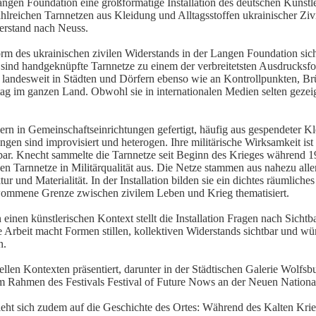
ngen Foundation eine großformatige Installation des deutschen Künstl
lreichen Tarnnetzen aus Kleidung und Alltagsstoffen ukrainischer Zivil
derstand nach Neuss.
orm des ukrainischen zivilen Widerstands in der Langen Foundation sich
 sind handgeknüpfte Tarnnetze zu einem der verbreitetsten Ausdrucksfo
h landesweit in Städten und Dörfern ebenso wie an Kontrollpunkten, B
ltag im ganzen Land. Obwohl sie in internationalen Medien selten gezeig
 in Gemeinschaftseinrichtungen gefertigt, häufig aus gespendeter Kle
gen sind improvisiert und heterogen. Ihre militärische Wirksamkeit ist 
bar. Knecht sammelte die Tarnnetze seit Beginn des Krieges während 1
gen Tarnnetze in Militärqualität aus. Die Netze stammen aus nahezu all
r und Materialität. In der Installation bilden sie ein dichtes räumliches
hwommene Grenze zwischen zivilem Leben und Krieg thematisiert.
einen künstlerischen Kontext stellt die Installation Fragen nach Sichtb
Arbeit macht Formen stillen, kollektiven Widerstands sichtbar und wür
n.
nellen Kontexten präsentiert, darunter in der Städtischen Galerie Wo
 Rahmen des Festivals Festival of Future Nows an der Neuen National
eht sich zudem auf die Geschichte des Ortes: Während des Kalten Krie