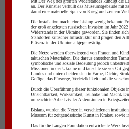
Mit Der Weg des größten Widerstandes kündigt die La
an. Der Künstler verhüllt das Museumsgebäude mit zah
damit eine materielle Spur von Krieg und zivilem Wi
Die Installation macht eine bislang wenig bekannte F
der groß angelegten russischen Invasion im Jahr 2022
Widerstands in der Ukraine geworden. Sie finden sic
Standorten kritischer Infrastruktur und prägen den Al
Präsenz in der Ukraine allgegenwärtig.
Die Netze werden überwiegend von Frauen und Kindern
taktischen Materialien. Die daraus entstehenden Tarnun
symbolische und soziale Bedeutung jedoch unbestreit
Missionen in der Ukraine und tauschte sie vor Ort ge
Landes und unterscheiden sich in Farbe, Dichte, Struktu
Gefüge, das Fürsorge, Verletzlichkeit und die versc
Durch die Überführung dieser funktionalen Objekte in 
Unsichtbarkeit, Wirksamkeit, Teilhabe und Macht. Die 
unbeachtete Arbeit ziviler Akteur:innen in Kriegszeite
Bislang wurden die Netze in verschiedenen institutio
Museum für zeitgenössische Kunst in Krakau sowie im
Das für die Langen Foundation entwickelte Werk bezi