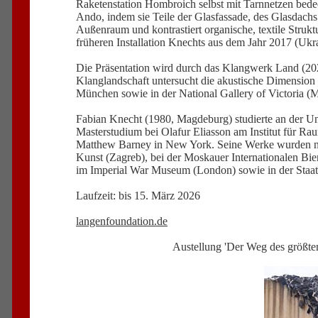
Raketenstation Hombroich selbst mit Tarnnetzen bedeck
Ando, indem sie Teile der Glasfassade, des Glasdachs u
Außenraum und kontrastiert organische, textile Strukt
früheren Installation Knechts aus dem Jahr 2017 (Ukra
Die Präsentation wird durch das Klangwerk Land (202
Klanglandschaft untersucht die akustische Dimensio
München sowie in der National Gallery of Victoria (M
Fabian Knecht (1980, Magdeburg) studierte an der Univ
Masterstudium bei Olafur Eliasson am Institut für Ra
Matthew Barney in New York. Seine Werke wurden nat
Kunst (Zagreb), bei der Moskauer Internationalen Bi
im Imperial War Museum (London) sowie in der Staa
Laufzeit: bis 15. März 2026
langenfoundation.de
Austellung 'Der Weg des größte