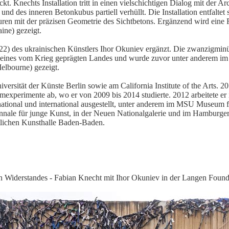
t. Knechts Installation tritt in einen vielschichtigen Dialog mit der A
nd des inneren Betonkubus partiell verhüllt. Die Installation entfaltet
uren mit der präzisen Geometrie des Sichtbetons. Ergänzend wird eine F
ine) gezeigt.
2) des ukrainischen Künstlers Ihor Okuniev ergänzt. Die zwanzigminü
n eines vom Krieg geprägten Landes und wurde zuvor unter anderem im
elbourne) gezeigt.
ersität der Künste Berlin sowie am California Institute of the Arts. 20
umexperimente ab, wo er von 2009 bis 2014 studierte. 2012 arbeitete er
ional und international ausgestellt, unter anderem im MSU Museum fü
ennale für junge Kunst, in der Neuen Nationalgalerie und im Hamburger
tlichen Kunsthalle Baden-Baden.
n Widerstandes - Fabian Knecht mit Ihor Okuniev in der Langen Founda