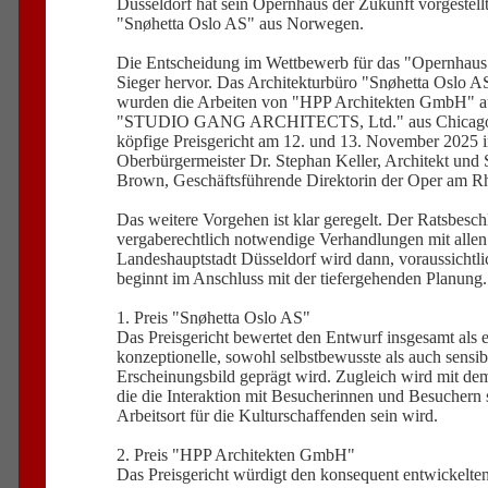
Düsseldorf hat sein Opernhaus der Zukunft vorgestellt
"Snøhetta Oslo AS" aus Norwegen.
Die Entscheidung im Wettbewerb für das "Opernhaus 
Sieger hervor. Das Architekturbüro "Snøhetta Oslo AS"
wurden die Arbeiten von "HPP Architekten GmbH" aus 
"STUDIO GANG ARCHITECTS, Ltd." aus Chicago (3. Pla
köpfige Preisgericht am 12. und 13. November 2025 in
Oberbürgermeister Dr. Stephan Keller, Architekt und 
Brown, Geschäftsführende Direktorin der Oper am Rhe
Das weitere Vorgehen ist klar geregelt. Der Ratsbesch
vergaberechtlich notwendige Verhandlungen mit allen v
Landeshauptstadt Düsseldorf wird dann, voraussichtl
beginnt im Anschluss mit der tiefergehenden Planung.
1. Preis "Snøhetta Oslo AS"
Das Preisgericht bewertet den Entwurf insgesamt als 
konzeptionelle, sowohl selbstbewusste als auch sensib
Erscheinungsbild geprägt wird. Zugleich wird mit dem
die die Interaktion mit Besucherinnen und Besuchern 
Arbeitsort für die Kulturschaffenden sein wird.
2. Preis "HPP Architekten GmbH"
Das Preisgericht würdigt den konsequent entwickelten