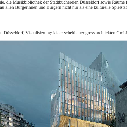
le, die Musikbibliothek der Stadtbüchereien Düsseldorf sowie Räume f
 allen Bürgerinnen und Bürgern nicht nur als eine kulturelle Spielstät
in Düsseldorf, Visualisierung: kister scheithauer gross architek