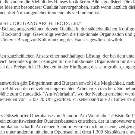
, die zudem die Vielfalt des Hauses im äußeren Bild signalisiert. Die d
e Idee mit besonderer Qualität hervorgehoben, auch wenn letztlich disk
nen drei Nutzungen eher trennend als verbindend ist.
GmbH mit STUDIO GANG ARCHITECTS, Ltd."
 Beitrag ausgezeichnet, dessen Qualität in der städtebaulichen Konfigu
lockrand liegt. Gewürdigt werden die funktionale Organisation und ge
 stärkerer Bezug zur Kulturnutzung des Hauses gewünscht würde.
ften ganzheitlichen Ansatz einer nachhaltigen Lösung, der bei dem unt
ich besonders gute Lösungen für die funktionale Organisation für die
hat das Preisgericht Bedenken in der Einfügung des sehr großen, ungeg
erentwürfen gibt Bürgerinnen und Bürgern sowohl die Möglichkeit, meh
 ein Bild von den einzelnen eingereichten Arbeiten zu machen. Sie befi
er Nähe zum Grundstück "Am Wehrhahn", wo der Neubau errichtet werden
henenden von 12 bis 20 Uhr geöffnet. Zu sehen sind alle 27 Entwürfe 
es Düsseldorfer Opernhauses am Standort Am Wehrhahn 1/Oststraße 15
n zukunftsweisender Quartiersbaustein entstehen, der in innovativer 
unikation schafft. Am neuen Standort werden nicht nur neue, zeitgem
n unter anderem mit einem Opernsaal mit circa 1.300 Sitzplätzen entw