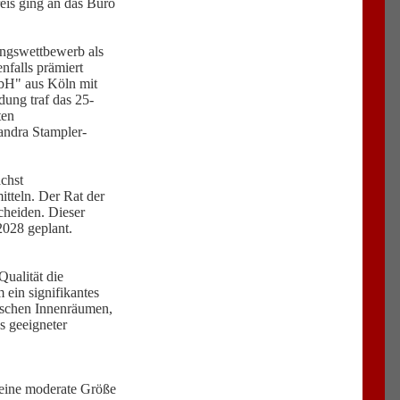
reis ging an das Büro
ungswettbewerb als
nfalls prämiert
mbH" aus Köln mit
ung traf das 25-
ten
andra Stampler-
ächst
itteln. Der Rat der
cheiden. Dieser
2028 geplant.
ualität die
 ein signifikantes
rischen Innenräumen,
s geeigneter
 eine moderate Größe