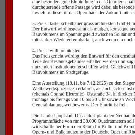
eine besonders gute Einbindung in das Quartier schafft
durchquerende offene Passage wird dabei als besonder
inwiefern diese für das Opernhaus der Zukunft mit sei
3. Preis "kister scheithauer gross architekten 
Der Entwurf wird insgesamt als mutiger, konsequenter
Bauvolumens im Spannungsfeld zwischen Solitär und B
mit starker Wiedererkennbarkeit, auch wenn ein noch
4. Preis "wulf architekten"
Das Preisgericht würdigt den Entwurf für den ernstha
Teile des Bestandsgebäudes erhalten werden und zugle
nutzenden Institutionen geschaffen wird. Gleichwohl 
Bauvolumens im Stadtgefüge.
Eine Ausstellung (18.11. bis 7.12.2025) zu den Sieg
Wettbewerbsprozess zu erfahren, als auch sich selbst
(ehemals Conrad Eletronic), Oststraße 34, in direkt
montags bis freitags von 16 bis 20 Uhr sowie an Woc
Generalplanungswettbewerbs. Der Eintritt ist frei.
Die Landeshauptstadt Düsseldorf plant den Neubau d
Programmfläche von rund 38.000 Quadratmetern soll ei
wirtschaftlicher Form den Raum für Kultur und Komm
Opern- und Ballettnutzung der Deutsche Oper am Rhei