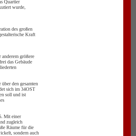
as Quartier
utiert wurde,
ration des großen
stalterische Kraft
er anderem größere
 drei das Gebäude
liederten
r über den gesamten
ndet sich im 34OST
 soll und ist
des
. Mit einer
und zugleich
äße Räume für die
ickelt, sondern auch