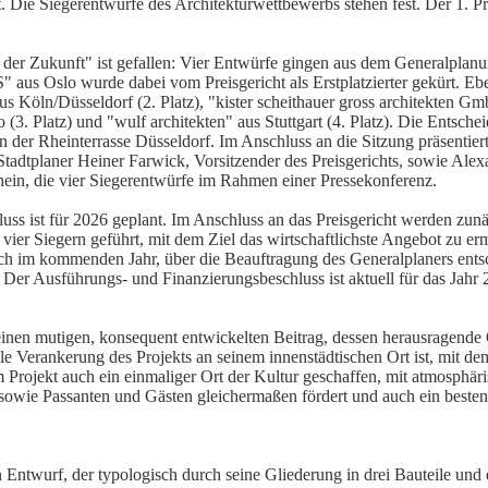
. Die Siegerentwürfe des Architekturwettbewerbs stehen fest. Der 1. P
der Zukunft" ist gefallen: Vier Entwürfe gingen aus dem Generalplan
 aus Oslo wurde dabei vom Preisgericht als Erstplatzierter gekürt. Ebe
Köln/Düsseldorf (2. Platz), "kister scheithauer gross architekten G
tz) und "wulf architekten" aus Stuttgart (4. Platz). Die Entscheid
 der Rheinterrasse Düsseldorf. Im Anschluss an die Sitzung präsentier
Stadtplaner Heiner Farwick, Vorsitzender des Preisgerichts, sowie Alex
in, die vier Siegerentwürfe im Rahmen einer Pressekonferenz.
luss ist für 2026 geplant. Im Anschluss an das Preisgericht werden zun
ier Siegern geführt, mit dem Ziel das wirtschaftlichste Angebot zu erm
ich im kommenden Jahr, über die Beauftragung des Generalplaners ents
 Der Ausführungs- und Finanzierungsbeschluss ist aktuell für das Jahr 
einen mutigen, konsequent entwickelten Beitrag, dessen herausragende Q
le Verankerung des Projekts an seinem innenstädtischen Ort ist, mit dem
 Projekt auch ein einmaliger Ort der Kultur geschaffen, mit atmosphä
sowie Passanten und Gästen gleichermaßen fördert und auch ein besten
 Entwurf, der typologisch durch seine Gliederung in drei Bauteile und